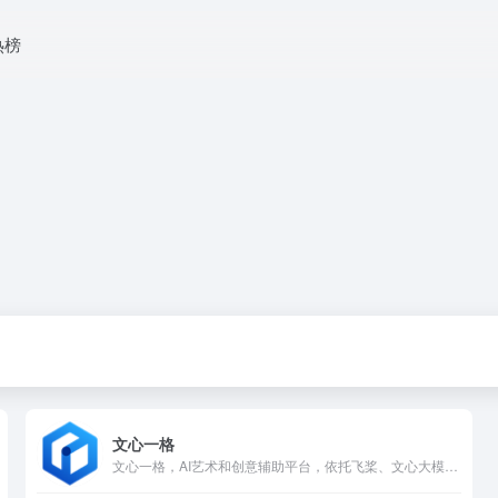
热榜
文心一格
文心一格，AI艺术和创意辅助平台，依托飞桨、文心大模型的技术创新推出的“AI作画”产品，可轻松驾驭多种风格，人人皆可“一语成画”