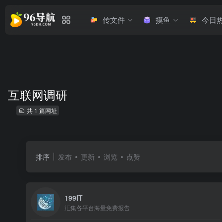
传文件
摸鱼
今日
互联网调研
共 1 篇网址
排序
发布
更新
浏览
点赞
199IT
汇集各平台海量免费报告