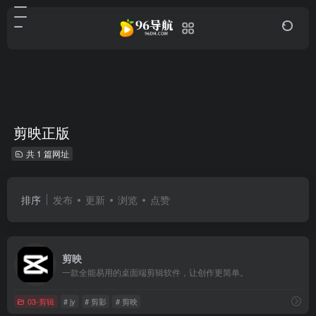
剪映正版
共 1 篇网址
排序
发布
更新
浏览
点赞
剪映
一款全能易用的桌面端剪辑软件，让创作更简单。
03-剪辑
# jy
# 剪影
# 剪映