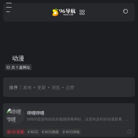
动漫
共 1 篇网址
排序
发布
更新
浏览
点赞
哔哩哔哩
bilibili是国内知名的视频弹幕网站，这里有及时的动漫新番，活跃的ACG氛围，有创意的Up主。大家可以在这里找到许多欢乐。
01-影视
# ACG
# ACG燃曲
# ACG神曲