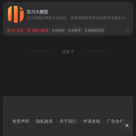
百川大模型
百川智能以帮助大众轻松、普惠地获取世界知识和专业服务为使命，致力于通过语言AI的突破，构建中国最优秀的大模型底座。百川大模型，融合了意图理解、信息检索以及强化学习技术，结合有监督微调与人类意图对齐，在知识问答、文本创作领域表现突出。
01-文本
AI热门推荐
# AI创作
# AI助手
# AI智能问答
没有了
免责声明
隐私政策
关于我们
申请友链
广告合作