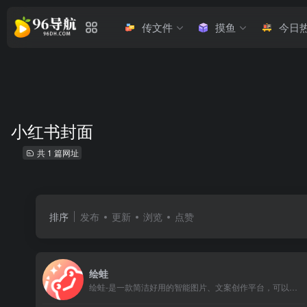
传文件
摸鱼
今日
小红书封面
共 1 篇网址
排序
发布
更新
浏览
点赞
绘蛙
绘蛙-是一款简洁好用的智能图片、文案创作平台，可以通过AI生成商拍图和种草文案，可以免费创作小红书图片,电商商品主图,跨境电商主图,小红书种草文案,视频口播文案，可在线一键美图,一键稿定设计,一键换装,一键去水印,图片高清修复。