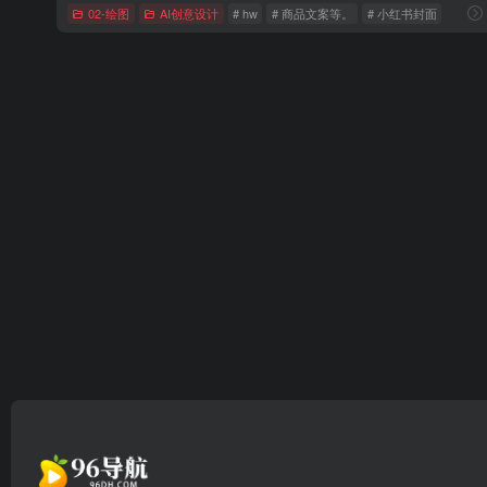
02-绘图
AI创意设计
# hw
# 商品文案等。
# 小红书封面