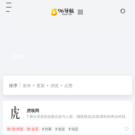
有料
共 1 篇网址
排序
发布
更新
浏览
点赞
虎嗅网
T-聚合优质的创新信息与人群，捕获精选|深度|犀利的商业科技资讯。在虎嗅，不错过互联网的每个重要时刻。
02-科技
会员
# 内幕
# 创业
# 动态