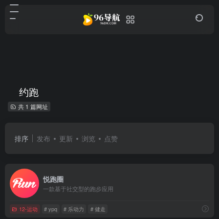
约跑
共 1 篇网址
排序
发布
更新
浏览
点赞
悦跑圈
一款基于社交型的跑步应用
12-运动
# ypq
# 乐动力
# 健走