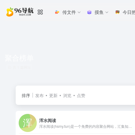
传文件
摸鱼
今日
聚合榜单
共 1 篇网址
排序
发布
更新
浏览
点赞
浑水阅读
浑水阅读(hsmy.fun)是一个免费的内容聚合网站，汇集知乎、微博、虎扑、抖音、今日头条、V2EX、微博、贴吧、豆瓣等多个主流平台。无论您关注新闻、科技、娱乐、体育还是其他领域，浑水阅读都能为您提供最新的热门信息。