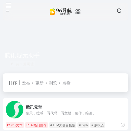
腾讯混元助手
共 1 篇网址
排序
发布
更新
浏览
点赞
腾讯元宝
聊天，拉呱，写代码，写文档，创作，绘画。
01-文本
AI热门推荐
# LLM大语言模型
# txyb
# 多模态