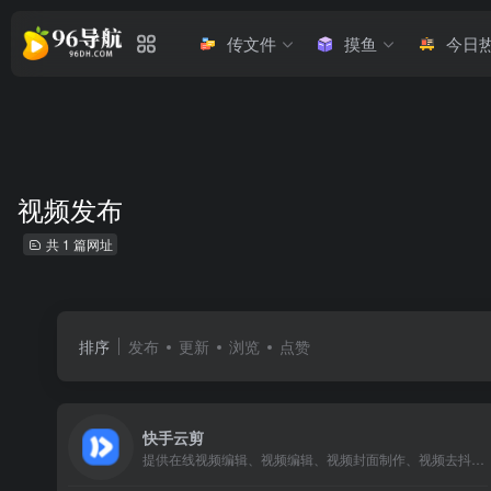
传文件
摸鱼
今日
视频发布
共 1 篇网址
排序
发布
更新
浏览
点赞
快手云剪
提供在线视频编辑、视频编辑、视频封面制作、视频去抖、视频抠像、直播剪辑、云端素材库、智能语音转字幕、智能字幕转语音、团队协同、媒资管理、资源共享、团队内容审核、视频制作