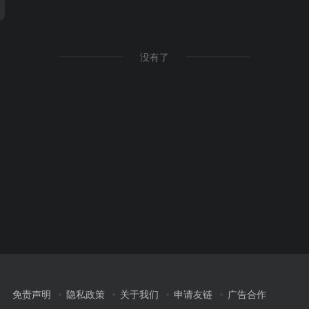
没有了
免责声明
隐私政策
关于我们
申请友链
广告合作