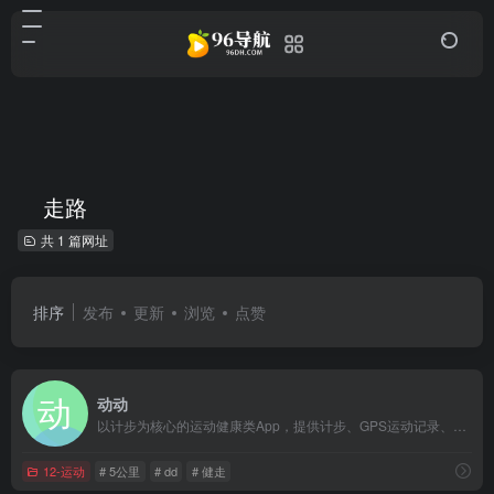
走路
共 1 篇网址
排序
发布
更新
浏览
点赞
动动
以计步为核心的运动健康类App，提供计步、GPS运动记录、健身视频指导、健康数据分析
12-运动
# 5公里
# dd
# 健走