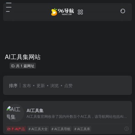
AI工具集网站
共 1 篇网址
排序
发布
更新
浏览
点赞
AI工具集
AI工具集官网收录了国内外数百个AI工具，该导航网站包括AI写作工具、AI图像生成和背景移除、AI视频制作、AI音频转录、AI辅助编程、AI音乐生成、AI绘画设计、AI对话聊天等AI工具集合大全，以及AI学习开发的常用网站、框架和模型，帮助你加入人工智能浪潮，自动化高效完成任务！
F-AI产品
# AI工具大全
# AI工具导航
# AI工具库