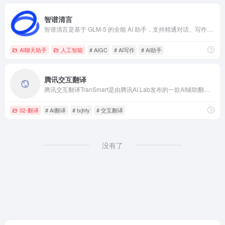
智谱清言
智谱清言是基于 GLM-5 的全能 AI 助手，支持精通对话、写作与编程。为你答疑解惑，激发创意，更能理解图片与文档，提升学习与工作效率。
AI聊天助手
人工智能
# AIGC
# AI写作
# AI助手
腾讯交互翻译
腾讯交互翻译TranSmart是由腾讯AI Lab发布的一款AI辅助翻译产品，可满足用户快速翻译的需求，用AI辅助人工翻译提高效率和质量。
02-翻译
# AI翻译
# txjhfy
# 交互翻译
没有了