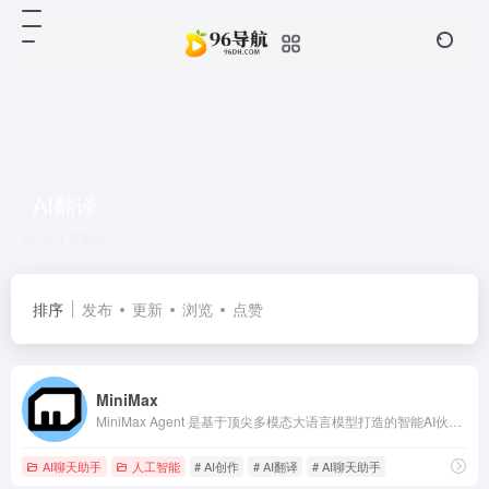
AI翻译
共 3 篇网址
排序
发布
更新
浏览
点赞
MiniMax
MiniMax Agent 是基于顶尖多模态大语言模型打造的智能AI伙伴，为你带来全方位的智能体验：精准搜索解答、一目了然的图像识别、沉浸式语音对话、专业创意写作、文档闪速解析，还有独家悬浮球功能让复杂任务变得轻而易举。支持MCP多智能体协作，让AI团队为你高效解决复杂问题。10倍速获取信息，10倍速解决问题，无论你是学生、职场人士、自由工作者还是创作者，Agent都能随叫随到，一触即用。AI写作、搜题、办公、翻译、编程、创作、文档总结，甚至是日常聊天、语言学习、面试准备，Agent都能胜任，成为你的全能智慧助手。
AI聊天助手
人工智能
# AI创作
# AI翻译
# AI聊天助手