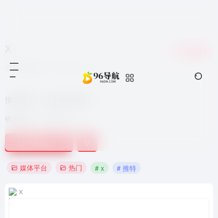
X
收藏
0
2年前更新
2,085
0
0
推特网站，类似国内微博
收录时间：
2021-12-11
打开网站
媒体平台
热门
# x
# 推特
X