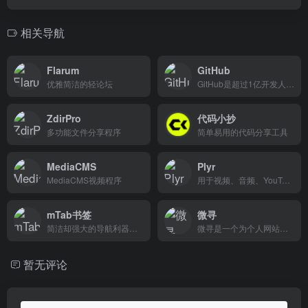
相关导航
Flarum
GitHub
优雅简洁的轻论坛
GitHub是超过1亿开发人员共同塑造软件未来的地方。为开源社区做出贡献，管理您的Git存储库，审查代码
ZdirPro
代码小抄
多功能文件分享程序
简单易用的代码分享工具
MediaCMS
Plyr
MediaCMS视频程序
用于视频、音频、YouTube和Vimeo的简单、可访问和可定制的媒体播放器
mTab书签
微寻
简洁却强大的导航利器。快速添加喜爱网站至书签，集成实用插件，数据跨设备同步备份，让收藏无处不在。无论何地，始终随心所浏览。绝佳起始页，您浏览的完美选择
微寻是一个为个人网站提供微信扫码登录能力的平台，无需烦人的申请流程、无需复杂的开发配置、无需昂贵的认证年费，只需轻松对接两个接口，即可为您的网站接入微信扫码登录。
暂无评论