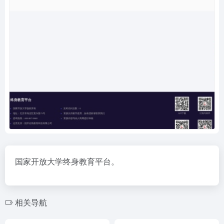
国家开放大学终身教育平台。
相关导航