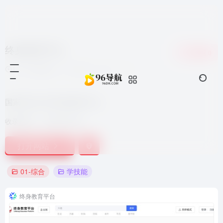
终身教育平台
收藏
0
11个月前更新
4,464
0
0
国家开放大学终身教育平台。
收录时间：
2022-05-25
打开网站
01-综合
学技能
终身教育平台