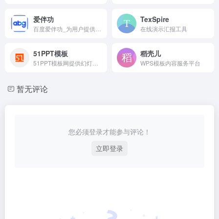
爱伴功
TexSpire
百度爱伴功_为用户提供优质办公文档服务
在线演示汇报工具
51PPT模板
稻壳儿
51PPT模板网提供幻灯片演示模板及素材免费下载，包括原创PPT模板，PPTer分享的优质模板，PPT背景图片，PPT图表，PPT素材，PPT特效动画等各类PPT模板免费下载，以及部分免费PPT教程。
WPS模板内容服务平台
暂无评论
您必须登录才能参与评论！
立即登录