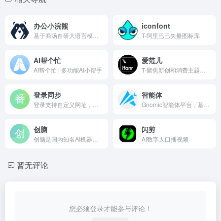
办公小浣熊
iconfont
基于商汤自研大语言模型的智能助手，包含代码助手、办公助手，满足用户代码编写、数据分析、编程学习等各类需求。
T-阿里巴巴矢量图标库
AI帮个忙
爱范儿
AI帮个忙 | 多功能AI小帮手
T-聚焦新创和消费主题的科技媒体
登录同步
智能体
登录支持自定义网址，永久保存，永久免费！
Gnomic智能体平台，基于汇智智能自主研发的Carrot AI大模型和专利的“数字生命”技术，致力于提供最先进的人工智能交互体验；面向个人开发者，提供丰富的函数插件调用能力、自定义工作流RPA自动化工具、强大的知识库处理；提供深度定制化的无代码智能体创建服务。
创脑
闪剪
创脑是国内知名AI机器人社区，一键创建复刻专属知识能力的机器人，提供行业专家/AI写作/办公/绘画/数字员工等领域的AI机器人各类助手，以及1万多个具备丰富的行业知识和专业技能的行业专家机器人，是提升工作效率、生活便利的AI全能工具库。
AI数字人口播视频
暂无评论
您必须登录才能参与评论！