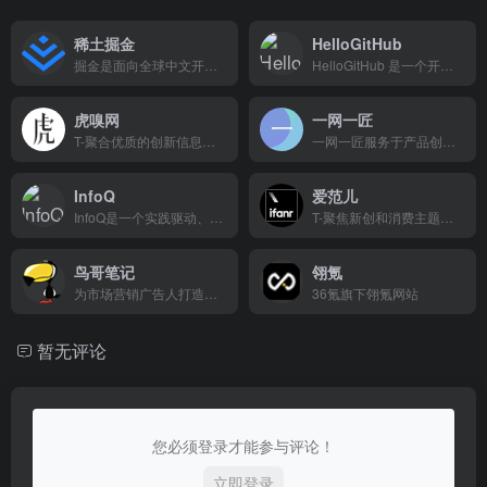
稀土掘金
HelloGitHub
掘金是面向全球中文开发者的技术内容分享与交流平台。我们通过技术文章、沸点、课程、直播等产品和服务，打造一个激发开发者创作灵感，激励开发者沉淀分享，陪伴开发者成长的综合类技术社区。
HelloGitHub 是一个开源社区，专注于发现和分享有趣、入门级的开源项目。在这里，探索开源技术解决方案，体验开源的乐趣，自荐或推荐开源项目，开启你的开源之旅。
虎嗅网
一网一匠
T-聚合优质的创新信息与人群，捕获精选|深度|犀利的商业科技资讯。在虎嗅，不错过互联网的每个重要时刻。
一网一匠服务于产品创造者和爱好者分享和交流社区
InfoQ
爱范儿
InfoQ是一个实践驱动、以社区为中心的技术媒体平台
T-聚焦新创和消费主题的科技媒体
鸟哥笔记
翎氪
为市场营销广告人打造一个集互联网广告、推广、运营、营销增长为主的学习交流平台
36氪旗下翎氪网站
暂无评论
您必须登录才能参与评论！
立即登录