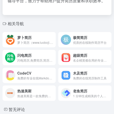
辅导平台，致力于帮助用户提升简历质量和求职效率。
相关导航
萝卜简历
极简简历
萝卜简历（www.luobojl.cn）是一个免费的在线AI简历制作工具，借助AI能力为应届生/求职者撰写更加贴合岗位需求的简历内容，并方便广大求职者在线制作存储和管理简历文档，萝卜简历的智能高效的交互技术，简化简历制作流程，极大地提高简历制作效率，帮助求职者轻松完成制作一份高质量的简历。
优质的在线制作简历平台
闪电简历
超级简历
闪电简历,免费简历,简历制作,简历模板,写简历,简历网,在线简历,找工作,求职
名企精英都在用的专业简历
CodeCV
木及简历
免费的专业在线Markdown简历制作工具
免费的在线简历制作工具
热速美斯
老鱼简历
热速美斯是一款免费的简历制作工具，无需登录即可使用，本地存储保护隐私，拖拽组合，制作简单，还有丰富的简历模板任你选。
1 分钟生成精美的个人简历，写简历从未如此简单
暂无评论