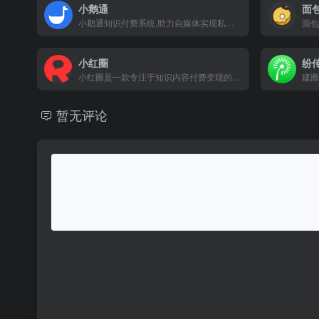
小鹅通
面
小鹅通知识付费系统,助力自媒体实现私域运营、知识变现。
面包
小红圈
纷
小红圈是一款专注于知识内容付费变现的付费社群管理平台，可基于微信公众号、小程序、App等平台为行业领域大V、内容创作者们提供参与交流的社群变现管理工具，搭建专属的知识付费社群平台，更好的实现付费社群运营变现。
暂无评论