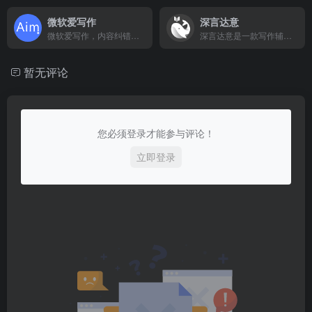
微软爱写作
深言达意
微软爱写作，内容纠错、词语替换
深言达意是一款写作辅助工具，核心功能包括据意查词、据意查句。根据模糊的描述，找到贴切的词语和名言佳句，支持汉英双语。深言达意基于最先进的人工智能算法实现，由深言科技出品。
暂无评论
您必须登录才能参与评论！
立即登录