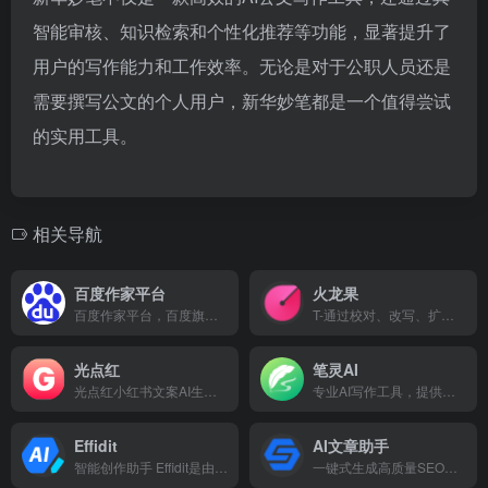
智能审核、知识检索和个性化推荐等功能，显著提升了
用户的写作能力和工作效率。无论是对于公职人员还是
需要撰写公文的个人用户，新华妙笔都是一个值得尝试
的实用工具。
相关导航
百度作家平台
火龙果
百度作家平台，百度旗下服务网络文学作家的一站式创作与投稿平台。作家可以在平台上创作短篇故事与长篇小说、投稿、管理作品、查看作品收益数据等。同时平台依靠百度强大的AI能力与平台服务，助力作家打磨出更好的作品。
T-通过校对、改写、扩展等功能实现高质量内容的快速生产。
光点红
笔灵AI
光点红小红书文案AI生成器免费使用次数：5
专业AI写作工具，提供多场景AI创作服务，帮你在线快速生成社媒公文、小说论文、作业教案、商业计划书等。
Effidit
AI文章助手
智能创作助手 Effidit是由腾讯 AI Lab 开发的一个研究性原型系统，探索用 AI 技术提升写作者的写作效率和创作体验，智能写作，写你所想
一键式生成高质量SEO文章，提高搜索引擎排名获得更多流量