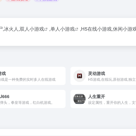
,冰火人,
双人小游戏
,单人
小游戏
,H5在线小游戏,休闲
小游
游戏
灵动游戏
 游戏是一种免费的实时多人在线游戏
H5游戏,在线玩,原创游戏,独
U666
人生重开
弹头，拳皇等游戏，红白机游戏。
设定属性，重开你的人生，文