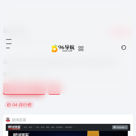
胡润百富
收藏
0
7个月前更新
441
0
0
胡润百富榜,胡润全球富豪榜,胡润U30,胡润全球500强
收录时间：
2024-05-21
打开网站
04-排行榜
胡润百富