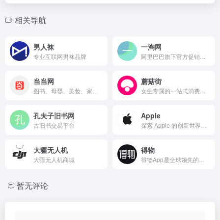
相关导航
男人袜
一淘网
专业互联网男袜品牌
阿里巴巴旗下官方促销导购平台
当当网
蘑菇街
图书、母婴、美妆、家居、数码、家电、服装、鞋包等
女生专属的一站式消费平台
孔夫子旧书网
Apple
古旧书交易平台
探索 Apple 的创新世界，选购各式 iPhone、iPad、Apple Watch 和 Mac，浏览各类配件、娱乐产品，并获得相关产品的专家服务支持。
大疆无人机
得物
大疆无人机商城
得物App是全球领先的集正品潮流装备、潮流商品鉴别、潮流生活社区于一体的新一代潮流网购社区。“多道鉴别查验工序”的平台品控，为新世代消费者带来更安心的网购体验。得物App致力于打造年轻人的潮流生活社区，成为中国潮流文化风向标和年轻人的发声阵地。
暂无评论