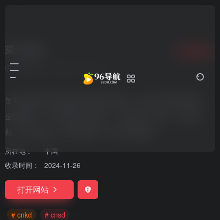
菜鸟速递
收藏
0
2年前更新
290
0
0
菜鸟速递是菜鸟集团的自营快递品牌，通过自营网络建设，
全国覆盖，可为商家提供揽收、中转运输、配送、在途拦
截、逆向退货、售后客服等一站式快递服务。
所在地：
中国
收录时间：
2024-11-26
打开网站
# cnkd
# cnsd