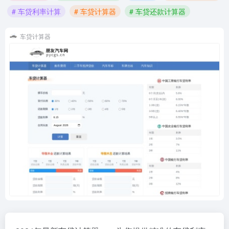
# 车贷利率计算
# 车贷计算器
# 车贷还款计算器
车贷计算器