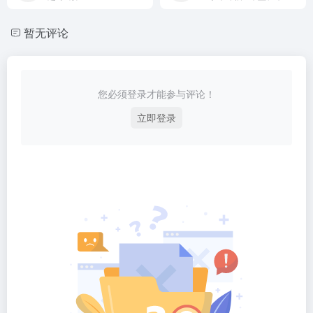
暂无评论
您必须登录才能参与评论！
立即登录