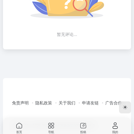
暂无评论...
免责声明
隐私政策
关于我们
申请友链
广告合作
Copyright © 2026
96导航
渝ICP备2022003351号-2
首页
导航
投稿
我的