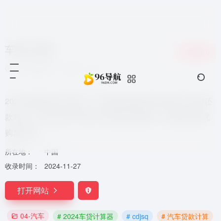
车贷计算器
收藏
0
7个月前更新
235
0
0
2024年最新车贷计算器，为您提供精准的车贷利率计算和还
款方案。轻松比较不同首付比例和贷款期限，助您做出最优
购车决策。
所在地：
中国
收录时间：
2024-11-27
打开网站
04-汽车
# 2024车贷计算器
# cdjsq
# 汽车贷款计算