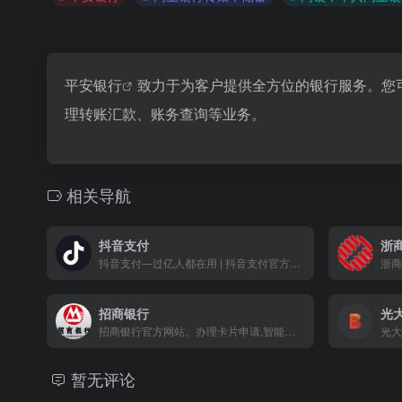
平安银行
致力于为客户提供全方位的银行服务。您
理转账汇款、账务查询等业务。
相关导航
抖音支付
浙
抖音支付—过亿人都在用 | 抖音支付官方网站
浙商
招商银行
光
招商银行官方网站。办理卡片申请,智能存款,转账汇款,网上支付,投资理财,贷款消费,信用卡还款,生活缴费,外汇买卖,实时利率,汇率查询,公司理财,企业贷款等业务,享受一站式综合金融服务！更可登录网上银行,手机银行,尽享24小时在线便利金融服务
光大
暂无评论