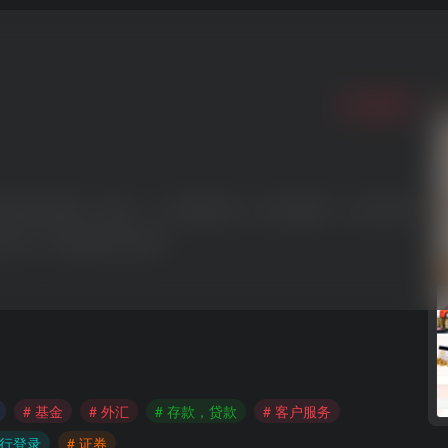
收藏
0
了解投资理财、贷款、个人通知存款、银行缴费、公司业务等
账汇款、账务查询等业务。
# 基金
# 外汇
# 存款，贷款
# 客户服务
银行登录
# 证券