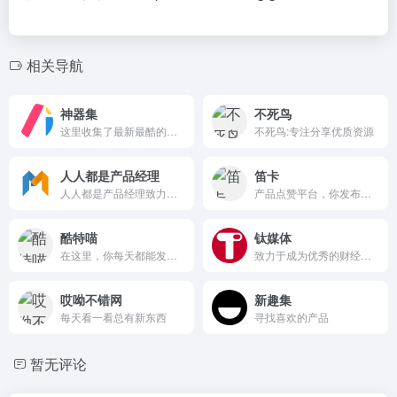
相关导航
神器集
不死鸟
这里收集了最新最酷的互联网产品和创意工具网站。
不死鸟:专注分享优质资源
人人都是产品经理
笛卡
人人都是产品经理致力为产品新人、产品经理等广大产品爱好者打造一个良好的学习交流平台。
产品点赞平台，你发布的内容被点了赞同或收到感谢才会增加声誉
酷特喵
钛媒体
在这里，你每天都能发现新鲜有趣、有价值的各类互联网工具。我们坚持每日分享 10 至 30 个新奇的产品工具，致力于发现最新、最酷、最有趣互联网产品工具。无论你是互联网行业的专业人士，还是充满好奇心的普通用户，这里都能满足你的探索欲望。
致力于成为优秀的财经科技信息服务平台
哎呦不错网
新趣集
每天看一看总有新东西
寻找喜欢的产品
暂无评论