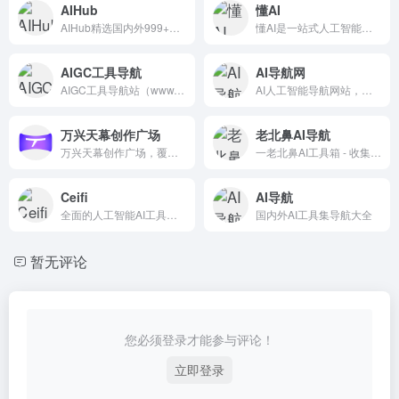
AIHub
懂AI
AIHub精选国内外999+优质AI工具、资源和资讯，包括AI绘画工具、AI写作工具、AI聊天工具、AI音视频工具、AI办公工具、AI游戏制作工具、AI营销工具等AI工具大全。我们希望通过努力，让更多个人和企业，了解人工智能，用好人工智能，高效工作，快乐生活。
懂AI是一站式人工智能资源聚合平台，集合了众多AI工具，精心收录了广泛的AI相关网站，
AIGC工具导航
AI导航网
AIGC工具导航站（www.aigc.cn）简称：AIGC导航，是一个全网最全的生成式人工智能工具导航平台，分类包括AI写作、AI绘画、AI视频生成、AI办公、AI数字人、AI设计、AI客服、AI搜索、AI智能体、AI语音生成等AI工具。AIGC导航提供一站式AI工具导航服务，帮助用户快速找到能够提升工作效率和创作能力的生产力工具。找AI工具，就上AIGC工具导航！
AI人工智能导航网站，互联网中资源最全的ai人工智能网，
万兴天幕创作广场
老北鼻AI导航
万兴天幕创作广场，覆盖视频、图片及音频生成三大创作领域，专为传媒和文化产业工作者、影视/后期工作者、艺术与设计工作者、广告和营销从业者等打造，提供一站式专业创作解决方案。
一老北鼻AI工具箱 - 收集国内外优秀AI网站、AI资源网站、灵感创意网站，
Ceifi
AI导航
全面的人工智能AI工具库AI导航和资讯,需要登录提交。
国内外AI工具集导航大全
暂无评论
您必须登录才能参与评论！
立即登录