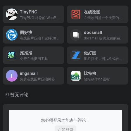
TinyPNG
在线改图
TinyPNG 将您的 WebP、PNG 和 JPEG 图片压缩50-80%。同时保留PNG的透明度。
在线改图是一个免费的在线图片编辑工具,无需登录,免费使用,不上传您的图片,注重隐私保护,支持在线编辑jpg,png,gif,webp,heic,psd,tiff等格式图片,网站的功能有裁剪图片,添加滤镜和水印,压缩图像,调整图片大小,转换图片格式,在线查看PSD文件,PSD转图片,HEIC转图片,生成二维码
图好快
docsmall
在线图片压缩！支持GIF动图压缩
docsmall 提供免费的在线图片、GIF、PDF处理，包括图片压缩、裁剪、改尺寸，PDF合并、分割、压缩、页面调整等功能。
抠抠抠
做好图
免费在线抠图工具
图片拼接，图片格式转换，图片添加水印，svg在线编辑
imgsmall
比特虫
免费在线图片压缩神器
轻松制作ico图标
暂无评论
您必须登录才能参与评论！
立即登录