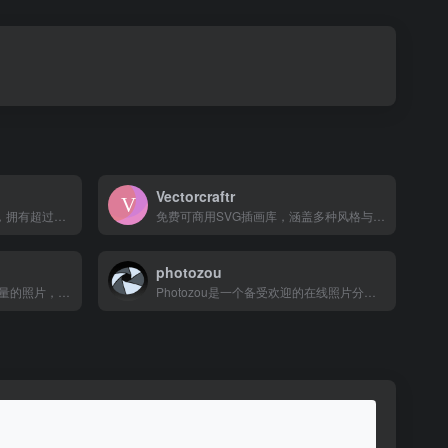
Vectorcraftr
视觉中国旗下网站VCG.COM，拥有超过5.5亿的正版图片、插画、矢量图、高清视频、背景音乐、音效、字体等内容，提供优质的搜索、下载和专业授权服务。
免费可商用SVG插画库，涵盖多种风格与主题
photozou
所有图片均可免费使用。高质量的照片，可以免费用于创意项目。
Photozou是一个备受欢迎的在线照片分享平台，不仅在日本国内广受欢迎，在全球范围内也备受关注。它的简洁易用的界面让用户能够轻松上传、存储和分享他们的珍贵照片..