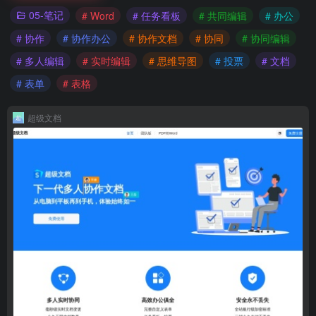
05-笔记
# Word
# 任务看板
# 共同编辑
# 办公
# 协作
# 协作办公
# 协作文档
# 协同
# 协同编辑
# 多人编辑
# 实时编辑
# 思维导图
# 投票
# 文档
# 表单
# 表格
超级文档