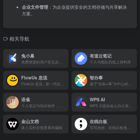
企业文件管理
：为企业提供安全的文档存储与共享解决
方案。
相关导航
兔小巢
有道云笔记
免费便捷的用户意见反馈服务平台
个人与团队的线上资料库
FlowUs 息流
智办事
FlowUs 息流 - 新一代生产力工具
基于“目标+事”为中心的新一代企业管理协作软件
语雀
WPS AI
个人笔记与知识创作，团队协同与知识沉淀
WPS AI是由金山办公发布的具备大语言模型能力的人工智能应用，为用户提供智能文档写作、阅读理解和问答、智能人机交互的能力。作为WPS办公套件的重要组成部分，WPS AI将与WPS其他产品无缝衔接，让用户在办公、写作、文档处理等方面实现更高效、更智能的体验。
金山文档
在线白板
多人实时在线查看和编辑
写写画画，在线白板免费。