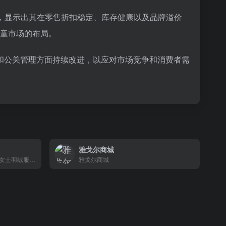
5%，显示出其在零售折扣稳定、库存健康以及品牌溢价
儿童市场的布局。
和公关管理方面持续改进，以应对市场竞争和消费者需
雅戈尔商城
波司登产品涵盖男士羽绒服、女士羽绒服、儿童羽绒服等产品。现在,波司登羽绒服畅销美国、法国、意大利等72个国家,全球超2亿人次在穿。
雅戈尔商城