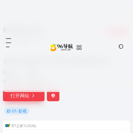
BT之家1LOU站
收藏
0
2个月前更新
28,221
0
0
分享快乐,如此简单 ! BT电影天堂-影视资源交流社区
所在地：
加拿大
收录时间：
2025-05-22
打开网站
01-影视
BT之家1LOU站