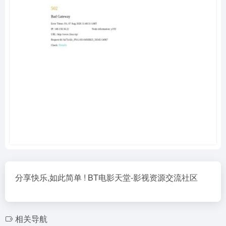
分享快乐,如此简单 ! BT电影天堂-影视资源交流社区
相关导航