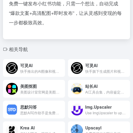
免费一键发布小红书功能，只需一个想法，自动完成
“爆款文案+高清配图+即时发布”，让从灵感到变现的每
一步都极致高效。
相关导航
可灵AI
可灵AI
快手推出的AI图像和视频创作平台
快手旗下生成图片和视频的AI工具
美图抠图
站长AI
美图设计室官网是美图秀秀官方出品的免费在线设计平台，专注为电商卖家与营销人赋能。平台集成领先AI技术，可一键智能生成商品图海报、完成精准抠图换背景，并提供海量电商模板、跨境主图等资源。无需任何设计技能，3秒即可免费产出高质量营销素材，全面提升您的运营与设计效率，立即点击www.designkit.cn免费使用！
AI工具合集，内容鉴定、编程、SEO、智能写作等尽在其中
思默问答
Img.Upscaler
思默AI写作助手是免费在线人工智能原创文章生成器，提供全自动AI写文章、AI写论文、AI写小说、AI对对联、AI写诗歌、AI写作文等自然语言处理服务。
Use ImgUpscaler to upscale images online by 2x or 4x, enhance photo details, and create sharper visuals for web, print, ecommerce, anime, portraits, and old photos.
Krea AI
Upscayl