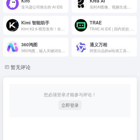
Kiro
Krea AI
亚马逊公司推出的 AI IDE
实时AI图像、视频生成和编辑平台
Kimi 智能助手
TRAE
Kimi K2.6 模型发布！全新建站功能可生成极具设计感的网站，支持轻量后端模块；Agent 集群全面升级，Office 文档一键转可复用技能。Claw 群组同步开启内测，探索多 Agent 协作的全新可能。
TRAE AI IDE | 国内首款 AI 原生集成开发环境，深度集成 Doubao-1.5-pro 与 DeepSeek 模型，支持中文自然语言一键生成完整代码框架，实时预览前端效果并智能修复 BUG。首创 Builder 模式实现需求到代码的自动化开发，兼容 Windows/macOS 系统，官网下载即用。
360鸿图
通义万相
360鸿图，输入关键词生成图片
阿里出品的ai绘画工具。一个不断进化的人工智能艺术创作大模型
暂无评论
您必须登录才能参与评论！
立即登录