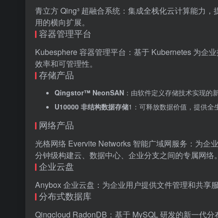
青立方 Qing³ 超融合系统：集成全栈化云计算能力，
用的横向扩展。
容器管理平台
Kubesphere 容器管理平台：基于 Kubern
效率和可管理性。
存储产品
Qingstor™ NeonSAN
：由软件定义存储技术实现的新一
U10000 非结构数据存储
1
：可释放数据价值，提供全
网络产品
光格网络 Evervite Networks 智能广域
分钟级构建云、数据中心、企业分支之间的专属网络
企业云盘
Anybox 企业云盘：为企业用户提供文件管理和共
分布式数据库
Qingcloud RadonDB：基于 MySQL