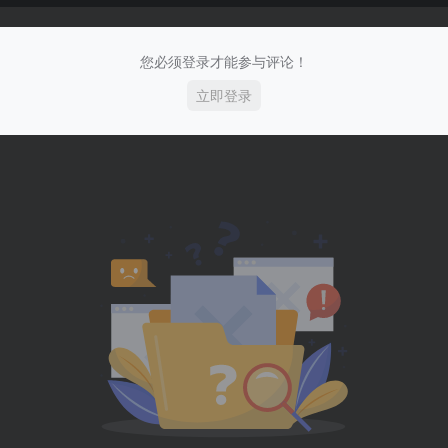
您必须登录才能参与评论！
立即登录