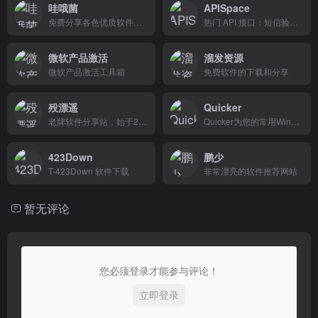
哇哦菌
APISpace
免费分享各色优质软件资源，免费无毒绿色
热门 API 接口：短信验证码、IP 查询、天气/空气查询等，一分钟接入快速调用。
微软产品激活
溜发资源
微软产品激活工具箱
免费软件的下载和分享
殁漂遥
Quicker
老牌软件分享站，始于2010年，专注绿色便携软件，汇集全网优秀软件，竭尽全力让你免费使用正版软件
Quicker为您的常用Windows操作建立捷径，更快、更简单的完成工作，让效率触手可及
423Down
鹏少
T-423Down 软件下载
非常漂亮的软件推荐网站
暂无评论
您必须登录才能参与评论！
立即登录