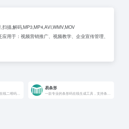
码,MP3,MP4,AVI,WMV,MOV
泛应用于：视频营销推广、视频教学、企业宣传管理、
易条形
在线二维码生成器提供免费的在线二维码生成服务
一款专业的条形码在线生成工具，支持条形码批量极速生成。目前支持多种条形码生成包括CODE128、CODE128A、CODE128B、CODE128C、EAN、EAN-13、UPC、EAN-8、EAN-5、EAN-2、CODE39、ITF14、MSI、MSI10、MSI11、MSI1010、MSI1110、pharmacode、codabar等条形码类型，同时支持自定义条形码样式，一件批量导出多种格式，帮助您轻松生成条形码。