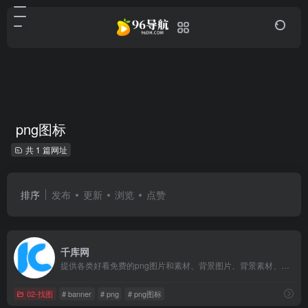
png图标
共 1 篇网址
排序
发布
更新
浏览
点赞
千库网
提供各类好看免费的png图片和素材、背景图片、背景素材、海报背景、banner背景、边框花纹素材、艺术字、主图和直通车背景等，找素材就上千库网，百万精品图片
02-找图
# banner
# png
# png图标