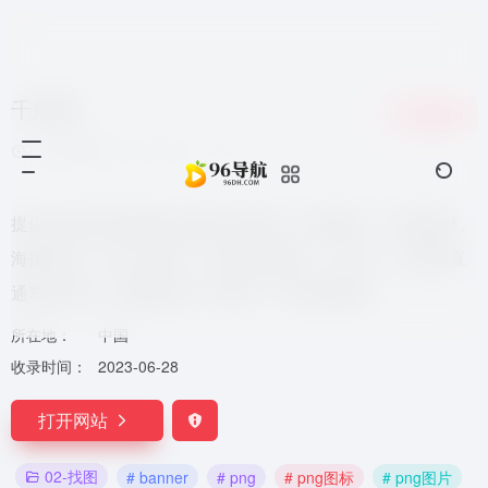
千库网
收藏
0
7个月前更新
1,971
0
0
提供各类好看免费的png图片和素材、背景图片、背景素材、
海报背景、banner背景、边框花纹素材、艺术字、主图和直
通车背景等，找素材就上千库网，百万精品图片
所在地：
中国
收录时间：
2023-06-28
打开网站
02-找图
# banner
# png
# png图标
# png图片