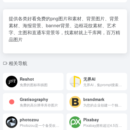
提供各类好看免费的png图片和素材、背景图片、背景
素材、海报背景、banner背景、边框花纹素材、艺术
字、主图和直通车背景等，找素材就上千库网，百万精
品图片
相关导航
Reshot
无界AI
免费的图标和插图
无界AI，集prompt搜索、AI图库、AI创作、AI广场、词/图等为一体。提供一站式AI搜索-创作-交流-分享服务。
Gratisography
brandmark
免费的高分辨率库存图片
为您的企业创建一个独特、专业的logo标志
photozou
Pixabay
Photozou是一个备受欢迎的在线照片分享平台，不仅在日本国内广受欢迎，在全球范围内也备受关注。它的简洁易用的界面让用户能够轻松上传、存储和分享他们的珍贵照片..
Pixabay拥有超过4.5百万张优质图片和视频素材，让你轻松应对各种设计场景