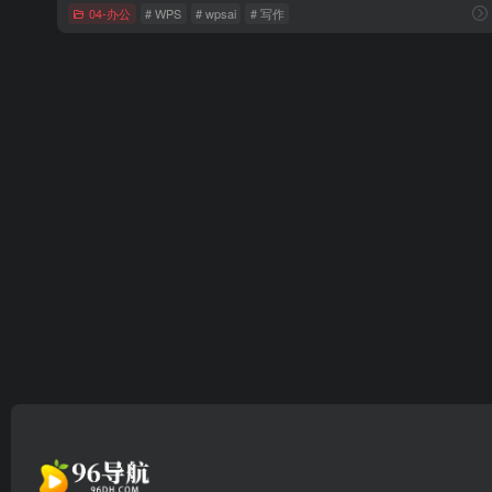
04-办公
# WPS
# wpsai
# 写作