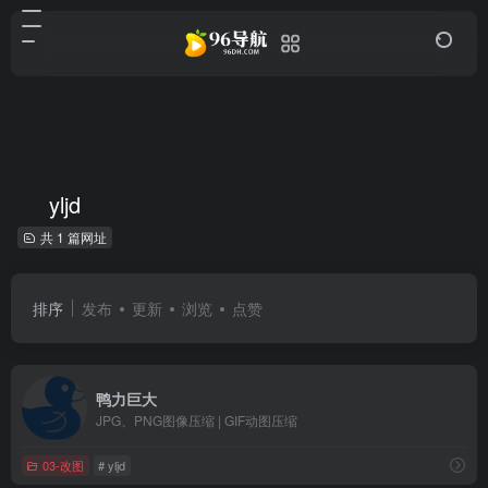
yljd
共 1 篇网址
排序
发布
更新
浏览
点赞
鸭力巨大
JPG、PNG图像压缩 | GIF动图压缩
03-改图
# yljd