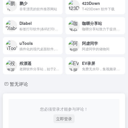
鹏少
423Down
非常漂亮的软件推荐网站
T-423Down 软件下载
Dlabel
咖喱分享站
标签打印软件|条码打印软件
咖喱分享站致力于提供一站式资源分享服务，每日更新丰富的资源种类，包括绿色软件、编程源码、学习资料、技术教程、免费游戏、影音视频、素材资源、趣味网站、新闻资讯和SEO技巧等。我们的目标是为不同需求的用户提供多样化的内容，打造便捷高效的资源分享平台！
uTools
阿虚同学
插件化的现代桌面软件,程序快速启动器
阿虚同学的储物间
殁漂遥
EV录屏
老牌软件分享站，始于2010年，专注绿色便携软件，汇集全网优秀软件，竭尽全力让你免费使用正版软件
免费无水印，集视频录制与直播功能于一身的桌面录屏软件
暂无评论
您必须登录才能参与评论！
立即登录