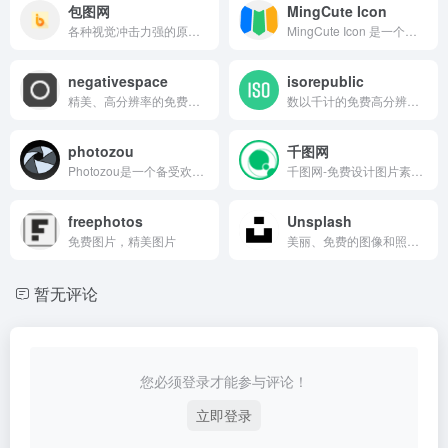
包图网
MingCute Icon
各种视觉冲击力强的原创广告图片设计、电商淘宝、企业办公模板、视频、配乐、音效、字体、插画动图、装饰装修等素材，由顶尖的设计师供稿，符合各个行业的商用需求，下载高品质正版素材就到包图网。
MingCute Icon 是一个开源的图标库，专为网页和移动应用设计而开发。
negativespace
isorepublic
精美、高分辨率的免费库存照片
数以千计的免费高分辨率库存 CC0 照片和视频
photozou
千图网
Photozou是一个备受欢迎的在线照片分享平台，不仅在日本国内广受欢迎，在全球范围内也备受关注。它的简洁易用的界面让用户能够轻松上传、存储和分享他们的珍贵照片..
千图网-免费设计图片素材网站-正版商用图库免费设计素材中国
freephotos
Unsplash
免费图片，精美图片
美丽、免费的图像和照片，您可以下载并用于任何项目。比任何免版税或库存照片都好。
暂无评论
您必须登录才能参与评论！
立即登录