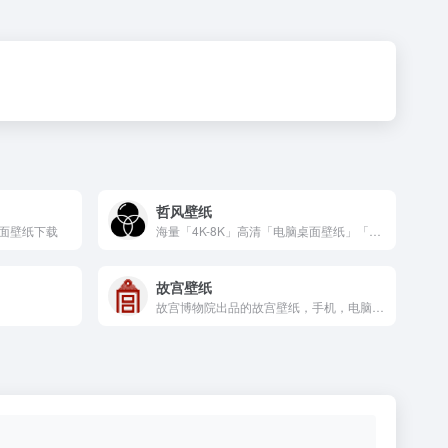
哲风壁纸
面壁纸下载
海量「4K-8K」高清「电脑桌面壁纸」「手机壁纸」「头像制作」均可「免费下载」，激励壁纸壁纸爱好者分享交流，打造综合类壁纸社区。
故宫壁纸
故宫博物院出品的故宫壁纸，手机，电脑壁纸