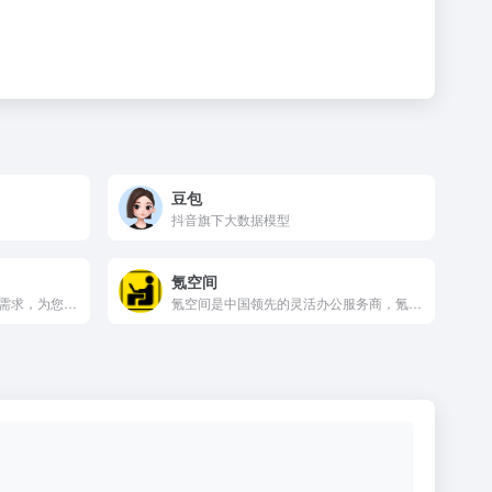
豆包
抖音旗下大数据模型
氪空间
雷格斯可以根据您的独特业务需求，为您量身定制服务，供应服务式办公室、虚拟办公室、共享办公室空间、会议室租赁，还可提供更多专业贴心的服务。立即获取报价。
氪空间是中国领先的灵活办公服务商，氪空间依托智能化办公系统、精细化运营能力、空间产品规划能力及创投资源，覆盖企业全办公周期及发展需求。氪空间为中小型企业提供一站式办公解决方案，为大型企业提供专属定制、拎包入驻的办公解决方案。