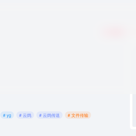
收藏
0
# yg
# 云鸽
# 云鸽传送
# 文件传输